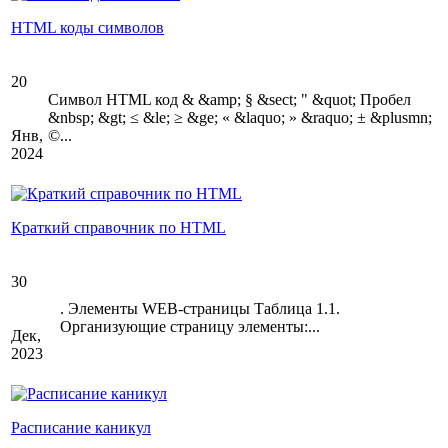
HTML коды символов
20
Символ HTML код & &amp; § &sect; " &quot; Пробел
&nbsp; &gt; ≤ &le; ≥ &ge; « &laquo; » &raquo; ± &plusmn;
Янв,
©...
2024
Краткий справочник по HTML
30
. Элементы WEB-страницы Таблица 1.1.
Организующие страницу элементы:...
Дек,
2023
Расписание каникул